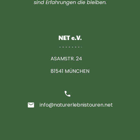
sind Erfahrungen die bleiben.
NET e.V.
ASAMSTR. 24
81541 MÜNCHEN
phone
email
info@naturerlebnistouren.net